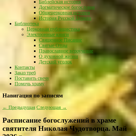
Библейская история
Догматическое богословие
Общецерковная история
История Русской Церкви
Библиотека
Церковная публицистика
Электронные книги
Священное Писание
Святые Отцы
Православное вероучение
О духовной жизни
Детский уголок
Контакты
Заказ треб
Поставить свечу
Помочь храму
Навигация по записям
←
Предыдущая
Следующая
→
Расписание богослужений в храме
святителя Николая Чудотворца. Май