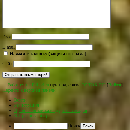
Имя
E-mail
Нажмите галочку (защита от спама)
Сайт
Работает на Prihod.ru
при поддержке
ORTOX.RU
[
Войти
]
Перейти к верхней панели
Войти
Регистрация
Православный календарь на сегодня
В-Православии.рф
Поиск