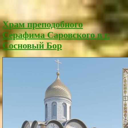
Храм преподобного
Серафима Саровского в г.
Сосновый Бор