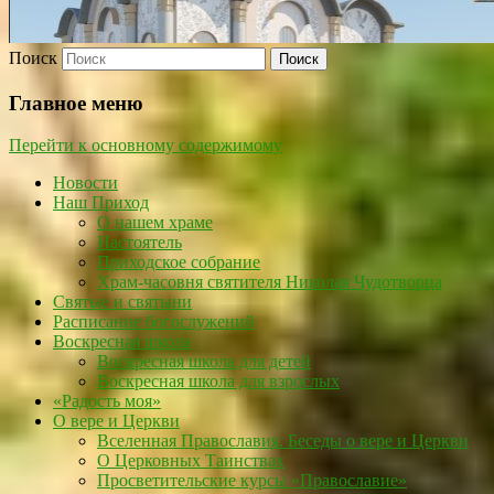
Поиск
Главное меню
Перейти к основному содержимому
Новости
Наш Приход
О нашем храме
Настоятель
Приходское собрание
Храм-часовня святителя Николая Чудотворца
Святые и святыни
Расписание богослужений
Воскресная школа
Воскресная школа для детей
Воскресная школа для взрослых
«Радость моя»
О вере и Церкви
Вселенная Православия. Беседы о вере и Церкви
О Церковных Таинствах
Просветительские курсы «Православие»