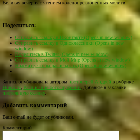
Великая вечерня с чтением коленопреклоненных молитв.
Поделиться:
Отправить ссылку в ВКонтакте (Opens in new window)
Отправить ссылку в Одноклассники (Opens in new
window)
Поделитесь в Twitter (Opens in new window)
Отправить ссылку в Мой Мир (Opens in new window)
Нажмите, чтобы распечатать (Opens in new window)
Запись опубликована автором
протоиерей Андрей
в рубрике
Новости
,
Расписание богослужений
. Добавьте в закладки
постоянную ссылку
.
Добавить комментарий
Ваш e-mail не будет опубликован.
Комментарий