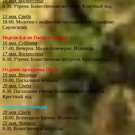
10 мая. Воскресение
8-30. Утреня. Божественная литургия. Крестный ход.
13 мая. Среда
18-00. Молебен с акафистом преподобному Серафиму
Саровскому.
Неделя 6-я по Пасхе, о слепом
16 мая. Суббота
17-00. Вечерня. Малое повечерие. Исповедь.
17 мая. Воскресение
8-30. Утреня. Божественная литургия. Крестный ход.
Отдание праздника Пасхи
19 мая. Вторник
18-00. Пасхальная вечерня.
20 мая. Среда
8-30. Пасхальная утреня. Божественная литургия.
Крестный ход.
Вознесение Господне
20 мая. Среда
18-00. Всенощное бдение. Исповедь.
21 мая. Четверг
8-30. Божественная литургия.