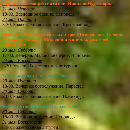
Перенесение мощей святителя Николая Чудотворца
21 мая. Четверг
18-00. Всенощное бдение. Исповедь.
22 мая. Пятница
8-30. Божественная литургия. Крестный ход.
Неделя 7-я по Пасхе, святых отцов I Вселенского Собора.
Равноапостольных Мефодия и Кирилла, учителей
словенских
23 мая. Суббота
17-00. Вечерня. Малое повечерие. Исповедь.
24 мая. Воскресение
8-30. Утреня. Божественная литургия.
Троицкая родительская суббота
29 мая. Пятница
18-00. Вечернее богослужение. Парастас.
30 мая. Суббота
8-00. Божественная литургия. Панихида.
День Святой Троицы. Пятидесятница
30 мая. Суббота
18-00. Всенощное бдение. Исповедь.
31 мая. Воскресение
8-30. Божественная литургия.