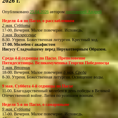
2026 г.
Опубликовано
25.04.2026
автором
протоиерей Андрей
Неделя 4-я по Пасхе, о расслабленном
2 мая. Суббота
17-00. Вечерня. Малое повечерие. Исповедь.
3 мая. Воскресение
8-30. Утреня. Божественная литургия. Крестный ход.
17-00. Молебен с акафистом
Иисусу Сладчайшему перед Нерукотворным Образом.
Среда 4-й седмицы по Пасхе. Преполовение
Пятидесятницы. Великомученика Георгия Победоносца
5 мая. Вторник
18-00. Вечерня. Малое повечерие.
6 мая. Среда
8-30. Утреня. Божественная литургия. Освящение воды.
9 мая. Суббота 4-й седмицы по Пасхе
11-00. Благодарственный молебен в день победы в Великой
Отечественной войне. Лития по усопшим воинам.
Неделя 5-я по Пасхе, о самаряныне
9 мая. Суббота
17-00. Вечерня. Малое повечерие. Исповедь.