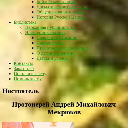
Библейская история
Догматическое богословие
Общецерковная история
История Русской Церкви
Библиотека
Церковная публицистика
Электронные книги
Священное Писание
Святые Отцы
Православное вероучение
О духовной жизни
Детский уголок
Контакты
Заказ треб
Поставить свечу
Помочь храму
Настоятель
Протоиерей Андрей Михайлович
Мекрюков