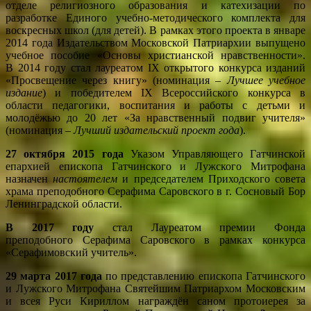
отделе религиозного образования и катехизации по
разработке Единого учебно-методического комплекта для
воскресных школ (для детей). В рамках этого проекта в январе
2014 года Издательством Московской Патриархии выпущено
учебное пособие «Основы христианской нравственности».
В 2014 году стал лауреатом IX открытого конкурса изданий
«Просвещение через книгу» (номинация –
Лучшее учебное
издание
) и победителем IX Всероссийского конкурса в
области педагогики, воспитания и работы с детьми и
молодёжью до 20 лет «За нравственный подвиг учителя»
(номинация –
Лучший издательский проект года
).
27 октября 2015 года
Указом Управляющего Гатчинской
епархией епископа Гатчинского и Лужского Митрофана
назначен
настоятелем
и председателем Приходского совета
храма преподобного Серафима Саровского в г. Сосновый Бор
Ленинградской области.
В 2017 году
стал Лауреатом премии Фонда
преподобного Серафима Саровского в рамках конкурса
«Серафимовский учитель».
29 марта
2017
года
по представлению епископа Гатчинского
и Лужского Митрофана Святейшим Патриархом Московским
и всея Руси Кириллом награждён саном протоиерея за