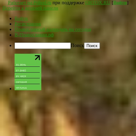
Работает на Prihod.ru
при поддержке
ORTOX.RU
[
Войти
]
Перейти к верхней панели
Войти
Регистрация
Православный календарь на сегодня
В-Православии.рф
Поиск