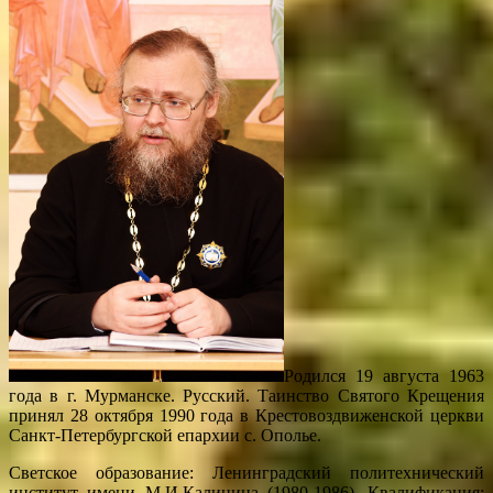
Родился 19 августа 1963
года в г. Мурманске. Русский. Таинство Святого Крещения
принял 28 октября 1990 года в Крестовоздвиженской церкви
Санкт-Петербургской епархии с. Ополье.
Светское образование: Ленинградский политехнический
институт имени М.И.Калинина (1980-1986). Квалификация: