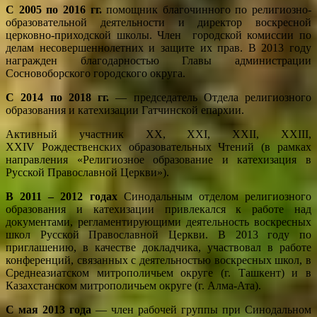
С 2005 по 2016 гг.
помощник благочинного по религиозно-
образовательной деятельности и директор воскресной
церковно-приходской школы. Член городской комиссии по
делам несовершеннолетних и защите их прав. В 2013 году
награжден благодарностью Главы администрации
Сосновоборского городского округа.
С 2014 по 2018 гг.
— председатель Отдела религиозного
образования и катехизации Гатчинской епархии.
Активный участник XX, XXI, XXII, XXIII,
XXIV Рождественских образовательных Чтений (в рамках
направления «Религиозное образование и катехизация в
Русской Православной Церкви»).
В 2011 – 2012 годах
Синодальным отделом религиозного
образования и катехизации привлекался к работе над
документами, регламентирующими деятельность воскресных
школ Русской Православной Церкви. В 2013 году по
приглашению, в качестве докладчика, участвовал в работе
конференций, связанных с деятельностью воскресных школ, в
Среднеазиатском митрополичьем округе (г. Ташкент) и в
Казахстанском митрополичьем округе (г. Алма-Ата).
С мая 2013 года
— член рабочей группы при Синодальном