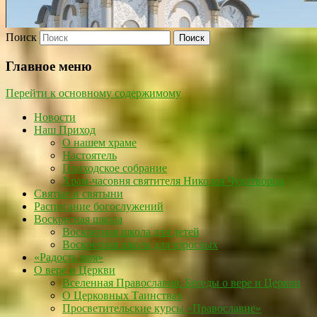
Поиск
Главное меню
Перейти к основному содержимому
Новости
Наш Приход
О нашем храме
Настоятель
Приходское собрание
Храм-часовня святителя Николая Чудотворца
Святые и святыни
Расписание богослужений
Воскресная школа
Воскресная школа для детей
Воскресная школа для взрослых
«Радость моя»
О вере и Церкви
Вселенная Православия. Беседы о вере и Церкви
О Церковных Таинствах
Просветительские курсы «Православие»