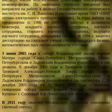
инженер-физик. По окончании учебного заведения был
направлен на работу в филиал Государственного оптического
института им. С. И. Вавилова (в настоящее время ОАО «НИИ
оптико-электронного приборостроения»). За годы работы на
предприятии (с 1986 по 2005 гг.) работал в должности
инженера, младшего научного сотрудника, научного
сотрудника, старшего научного сотрудника, ведущего
научного сотрудника, начальника сектора. В 1994 г. защитил
диссертацию на соискание ученой степени кандидата физико-
математических наук по специальности «Оптика».
3 июня 2005 года
в соборе Владимирской иконы Божией
Матери города Санкт-Петербурга Митрополитом Санкт-
Петербургским и Ладожским Владимиром рукоположен в сан
диакона. 6 декабря 2005 года в Троицком соборе Свято-
Троицкой Александро-Невской Лавры города Санкт-
Петербурга Митрополитом Санкт-Петербургским и
Ладожским Владимиром рукоположен в сан пресвитера. С 19
декабря 2005 года по 31 марта 2016 года – штатный
священник собора иконы Божией Матери «Неопалимая
Купина» г. Сосновый Бор Ленинградской области.
В 2011 году
окончил Московскую Духовную семинарию
(заочный сектор).