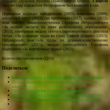
усердное служение Русской Православной Церкви.
3 апреля
того же года епископом Митрофаном был возведён в сан.
Церковные награды: набедренник (2005), камилавка (2009),
наперсный крест (2012), сан протоиерея (2017), палица (2022),
знак святого священномученика Серафима Петроградского
«За особые заслуги на ниве религиозного образования»
(2013), серебряная медаль святого первоверховного апостола
Петра «За усердные труды во славу Святой Церкви» (2013),
Патриарший знак «За труды по духовно-нравственному
просвещению» (2015), медаль преподобного Серафима
Вырицкого «За жертвенные труды» (2023).
Количество просмотров (1233)
Поделиться:
Отправить ссылку в ВКонтакте (Opens in new window)
Отправить ссылку в Одноклассники (Opens in new
window)
Поделитесь в Twitter (Opens in new window)
Отправить ссылку в Мой Мир (Opens in new window)
Нажмите, чтобы распечатать (Opens in new window)