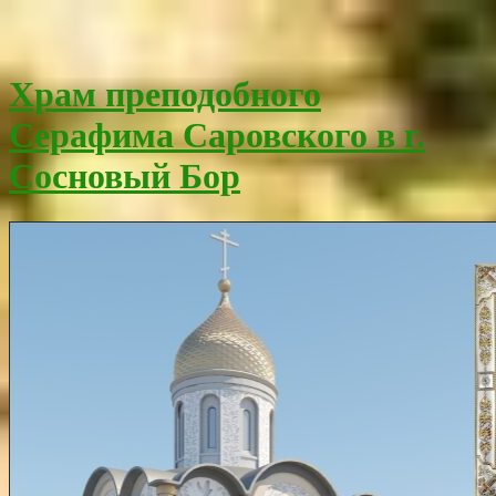
Храм преподобного
Серафима Саровского в г.
Сосновый Бор